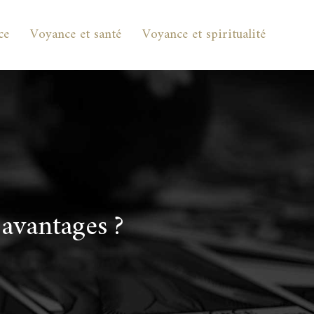
ce
Voyance et santé
Voyance et spiritualité
 avantages ?