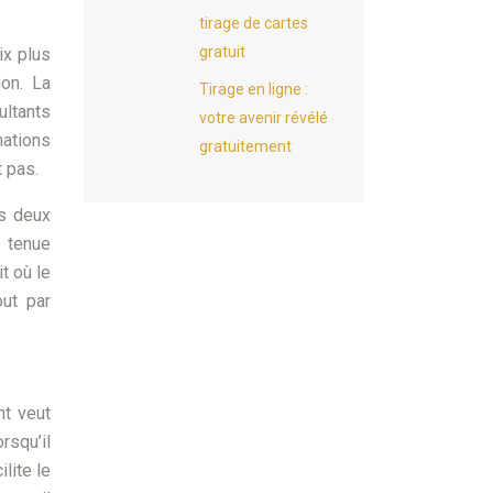
tirage de cartes
gratuit
ix plus
ion. La
Tirage en ligne :
ultants
votre avenir révélé
mations
gratuitement
 pas.
es deux
a tenue
t où le
out par
nt veut
rsqu’il
lite le