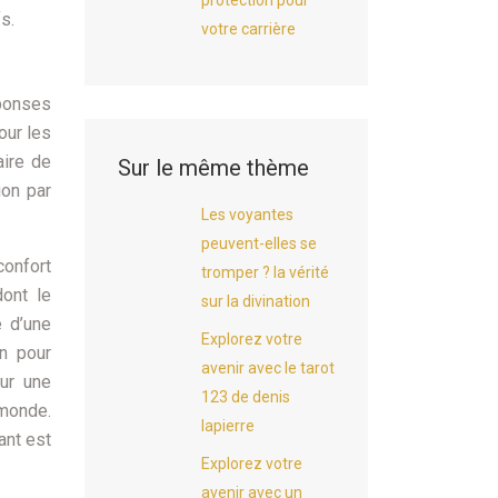
protection pour
s.
votre carrière
éponses
our les
aire de
Sur le même thème
ion par
Les voyantes
peuvent-elles se
confort
tromper ? la vérité
dont le
sur la divination
é d’une
Explorez votre
n pour
avenir avec le tarot
ur une
123 de denis
 monde.
lapierre
ant est
Explorez votre
avenir avec un