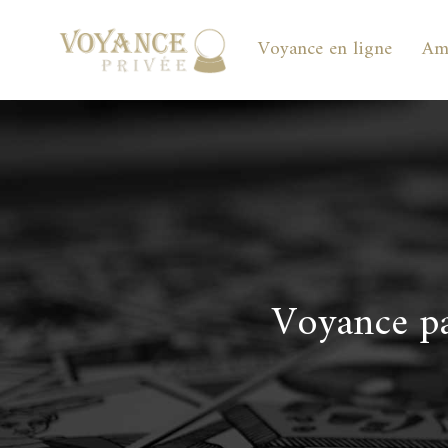
Voyance en ligne
Am
Voyance par