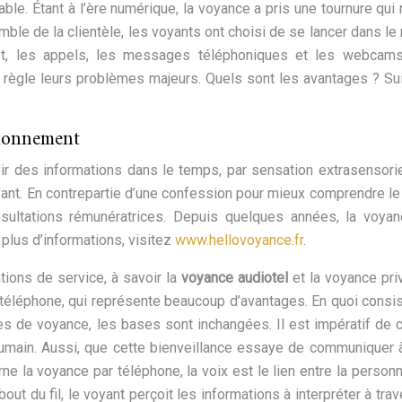
ble. Étant à l’ère numérique, la voyance a pris une tournure qui
mble de la clientèle, les voyants ont choisi de se lancer dans l
ernet, les appels, les messages téléphoniques et les webcam
 règle leurs problèmes majeurs. Quels sont les avantages ? Su
tionnement
oir des informations dans le temps, par sensation extrasensorie
yant. En contrepartie d’une confession pour mieux comprendre l
nsultations rémunératrices. Depuis quelques années, la voya
 plus d’informations, visitez
www.hellovoyance.fr
.
tions de service, à savoir la
voyance audiotel
et la voyance pri
 téléphone, qui représente beaucoup d’avantages. En quoi consi
s de voyance, les bases sont inchangées. Il est impératif de c
 humain. Aussi, que cette bienveillance essaye de communiquer à
 la voyance par téléphone, la voix est le lien entre la personn
bout du fil, le voyant perçoit les informations à interpréter à trav