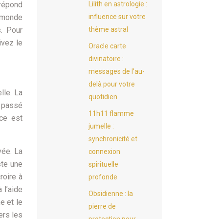
Lilith en astrologie :
 répond
influence sur votre
e monde
thème astral
s. Pour
ivez le
Oracle carte
divinatoire :
messages de l’au-
delà pour votre
lle. La
quotidien
e passé
11h11 flamme
nce est
jumelle :
synchronicité et
vée. La
connexion
ste une
spirituelle
roire à
profonde
 l’aide
Obsidienne : la
e et le
pierre de
ers les