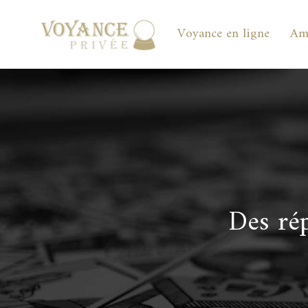
Voyance en ligne
Am
Des ré