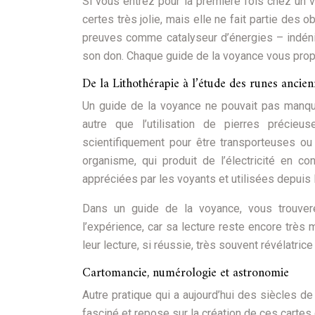
Si vous entrez pour la première fois chez un 
certes très jolie, mais elle ne fait partie des 
preuves comme catalyseur d’énergies – indéni
son don. Chaque guide de la voyance vous prop
De la Lithothérapie à l’étude des runes ancie
Un guide de la voyance ne pouvait pas manquer 
autre que l’utilisation de pierres préci
scientifiquement pour être transporteuses ou
organisme, qui produit de l’électricité en co
appréciées par les voyants et utilisées depuis 
Dans un guide de la voyance, vous trouvere
l’expérience, car sa lecture reste encore très
leur lecture, si réussie, très souvent révélatrice
Cartomancie, numérologie et astronomie
Autre pratique qui a aujourd’hui des siècles de
fasciné et repose sur la création de ces cart