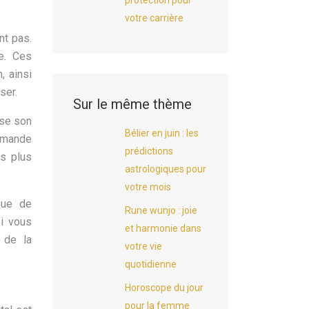
protection pour
votre carrière
nt pas.
e. Ces
, ainsi
ser.
Sur le même thème
ise son
Bélier en juin : les
demande
prédictions
ns plus
astrologiques pour
votre mois
que de
Rune wunjo : joie
oi vous
et harmonie dans
 de la
votre vie
quotidienne
Horoscope du jour
pour la femme