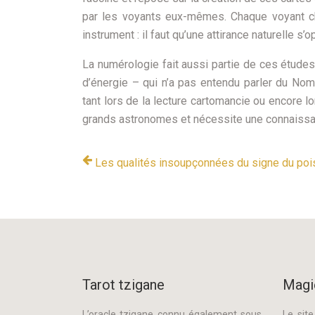
par les voyants eux-mêmes. Chaque voyant c
instrument : il faut qu’une attirance naturelle s’o
La numérologie fait aussi partie de ces études
d’énergie – qui n’a pas entendu parler du Nom
tant lors de la lecture cartomancie ou encore lo
grands astronomes et nécessite une connaissan
Les qualités insoupçonnées du signe du po
Tarot tzigane
Magi
L’oracle tzigane connu également sous
Le sit