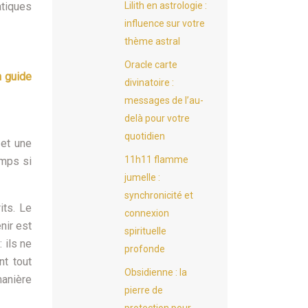
Lilith en astrologie :
atiques
influence sur votre
thème astral
Oracle carte
n guide
divinatoire :
messages de l’au-
delà pour votre
quotidien
 et une
11h11 flamme
emps si
jumelle :
synchronicité et
its. Le
connexion
nir est
spirituelle
 ils ne
profonde
nt tout
Obsidienne : la
manière
pierre de