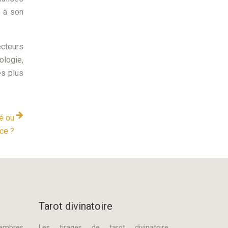
 à son
ecteurs
ologie,
es plus
é ou
ce ?
Tarot divinatoire
membres
Les tirages de tarot divinatoire