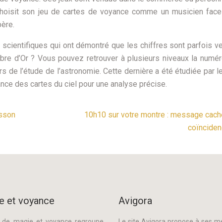
hoisit son jeu de cartes de voyance comme un musicien face
père.
 scientifiques qui ont démontré que les chiffres sont parfois v
bre d’Or ? Vous pouvez retrouver à plusieurs niveaux la numér
rs de l’étude de l’astronomie. Cette dernière a été étudiée par l
ce des cartes du ciel pour une analyse précise.
isson
10h10 sur votre montre : message cach
coïnciden
e et voyance
Avigora
e de magie et voyance regroupe
Le site Avigora propose à ses 