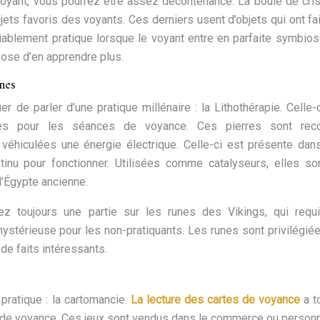
voyant, vous pourrez être assez décontenancé. La boule de cris
objets favoris des voyants. Ces derniers usent d’objets qui ont fai
ablement pratique lorsque le voyant entre en parfaite symbio
ose d’en apprendre plus.
nnes
de parler d’une pratique millénaire : la Lithothérapie. Celle-c
euses pour les séances de voyance. Ces pierres sont rec
 véhiculées une énergie électrique. Celle-ci est présente dan
ntinu pour fonctionner. Utilisées comme catalyseurs, elles so
l’Égypte ancienne.
z toujours une partie sur les runes des Vikings, qui requi
 mystérieuse pour les non-pratiquants. Les runes sont privilégié
 de faits intéressants.
 pratique : la cartomancie.
La lecture des cartes de voyance
a t
es de voyance. Ces jeux sont vendus dans le commerce ou person