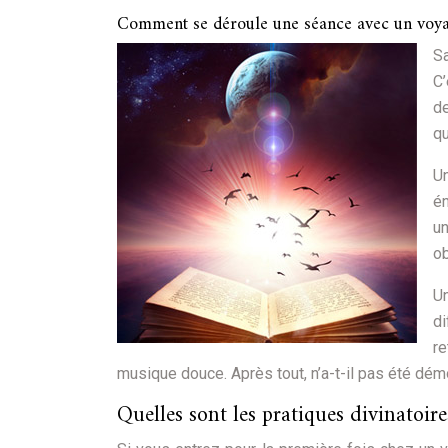
Comment se déroule une séance avec un voya
S
C
de
qu
Un
én
un
ob
U
di
r
musique douce. Après tout, n’a-t-il pas été dém
Quelles sont les pratiques divinatoire