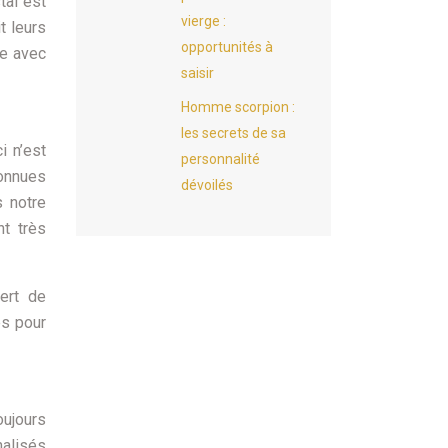
tal est
vierge :
t leurs
opportunités à
se avec
saisir
Homme scorpion :
les secrets de sa
i n’est
personnalité
onnues
dévoilés
s notre
nt très
ert de
es pour
oujours
nalisés