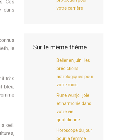
protection pour
s. Ces
votre carrière
e dans
 connus
Sur le même thème
eth, le
Bélier en juin : les
prédictions
astrologiques pour
il très
votre mois
l bleu,
 comme
Rune wunjo : joie
et harmonie dans
votre vie
quotidienne
is œil.
Horoscope du jour
ltures,
pour la femme