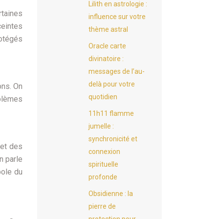
Lilith en astrologie :
rtaines
influence sur votre
ceintes
thème astral
rotégés
Oracle carte
divinatoire :
messages de l’au-
delà pour votre
ons. On
quotidien
oblèmes
11h11 flamme
jumelle :
synchronicité et
 et des
connexion
n parle
spirituelle
bole du
profonde
Obsidienne : la
pierre de