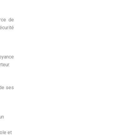
urce de
écurité
royance
teur.
 de ses
un
ole et