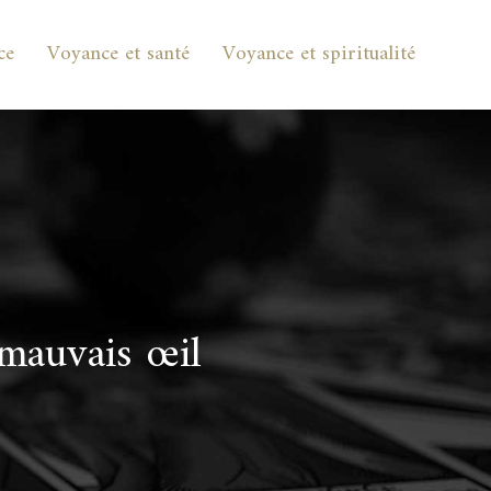
ce
Voyance et santé
Voyance et spiritualité
 mauvais œil