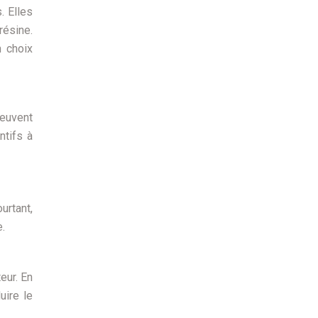
. Elles
résine.
n choix
peuvent
ntifs à
urtant,
e.
eur. En
uire le