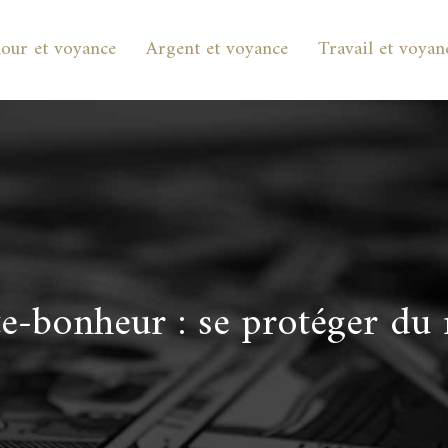
our et voyance
Argent et voyance
Travail et voyan
e-bonheur : se protéger du