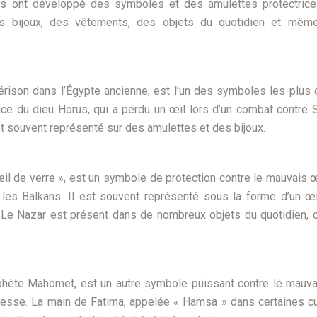
res ont développé des symboles et des amulettes protectrice
s bijoux, des vêtements, des objets du quotidien et mêm
érison dans l’Égypte ancienne, est l’un des symboles les plus
nce du dieu Horus, qui a perdu un œil lors d’un combat contre S
est souvent représenté sur des amulettes et des bijoux.
il de verre », est un symbole de protection contre le mauvais œ
les Balkans. Il est souvent représenté sous la forme d’un œi
 Le Nazar est présent dans de nombreux objets du quotidien,
ophète Mahomet, est un autre symbole puissant contre le mauva
sagesse. La main de Fatima, appelée « Hamsa » dans certaines cu