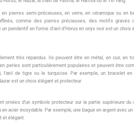
orus, le Nazar, la main de Fatima, le Hamsa ou le Yin Yang.
, en pierres semi-précieuses, en verre, en céramique ou en bo
affinés, comme des pierres précieuses, des motifs gravés 
ec un pendentif en forme d’œil d’Horus en onyx noir est un choix 
ement très répandus. Ils peuvent être en métal, en cuir, en ti
s en perles sont particulièrement populaires et peuvent être c
i, l’œil de tigre ou le turquoise. Par exemple, un bracelet en
zar est un choix élégant et protecteur.
t ornées d’un symbole protecteur sur la partie supérieure du 
 ou en acier inoxydable. Par exemple, une bague en argent avec un
 et élégant.