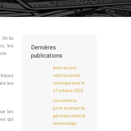
 On lui
es, les
Dernières
oix.
publications
Astro du jour :
 traces
votre boussole
ans les
cosmique pour le
27 octobre 2023
Les numéros
porte-bonheur du
que les
gémeaux selon la
ves qui
numérologie