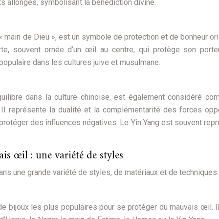
s allongés, symbolisant la bénédiction divine.
 main de Dieu », est un symbole de protection et de bonheur ori
rte, souvent ornée d’un œil au centre, qui protège son port
opulaire dans les cultures juive et musulmane.
quilibre dans la culture chinoise, est également considéré c
 Il représente la dualité et la complémentarité des forces op
protéger des influences négatives. Le Yin Yang est souvent rep
s œil : une variété de styles
ans une grande variété de styles, de matériaux et de techniques.
de bijoux les plus populaires pour se protéger du mauvais œil. I