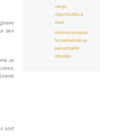
vierge :
opportunités à
saisir
ginaire
eur des
Homme scorpion :
les secrets de sa
personnalité
dévoilés
omme un
posées,
résenté
ls sont