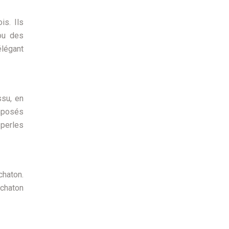
is. Ils
ou des
élégant
ssu, en
omposés
 perles
chaton.
 chaton